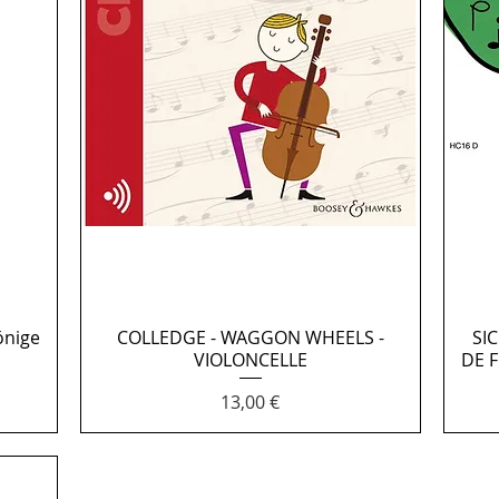
önige
COLLEDGE - WAGGON WHEELS -
Aperçu rapide
SI
VIOLONCELLE
DE 
Prix
13,00 €