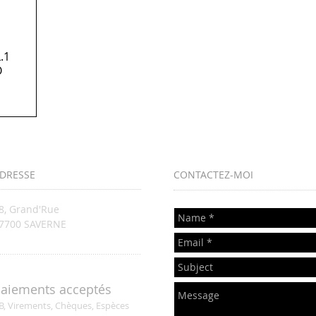
.1
O
DRESSE
CONTACTEZ-MOI
8, Grand'Rue
67700 SAVERNE
...................................................................
aiements acceptés
B, Virements, Chèques, Espèces