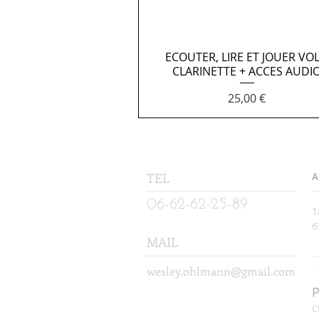
ECOUTER, LIRE ET JOUER VOL
Aperçu rapide
CLARINETTE + ACCES AUDI
Prix
25,00 €
TEL
A
06-62-62-25-89
1
​
MAIL
...
.
wesley.ohlmann@gmail.com
P
C