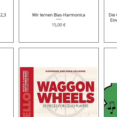
2,3
Wir lernen Blas-Harmonica
Aperçu rapide
Die
Ein
Prix
15,00 €