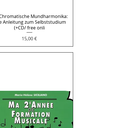
 Chromatische Mundharmonika:
Aperçu rapide
e Anleitung zum Selbststudium
(+CD/ free onli
Prix
15,00 €