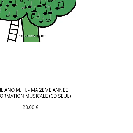
CILIANO M. H. - MA 2EME ANNÉE
Aperçu rapide
FORMATION MUSICALE (CD SEUL)
Prix
28,00 €