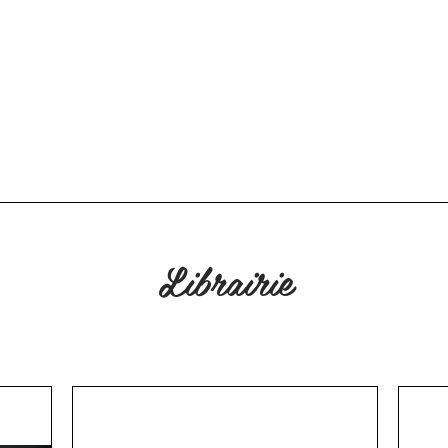
HOTOS
Formules et Prix
Carte cadeau
AVIS & FAQ
Réserver un 
Librairie