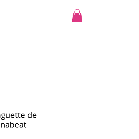
cours
Ciao Promo
Shop
More
aguette de
ynabeat