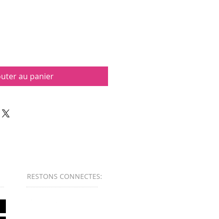
outer au panier
RESTONS CONNECTES
:​​