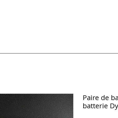
HOTOS
Formules et Prix
Carte cadeau
AVIS & FAQ
Réserver un 
Paire de b
batterie D