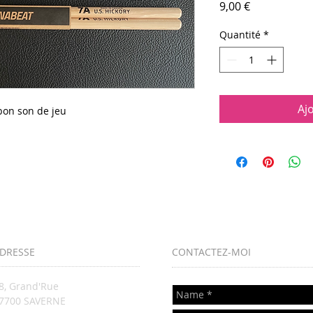
Prix
9,00 €
Quantité
*
Aj
bon son de jeu
DRESSE
CONTACTEZ-MOI
8, Grand'Rue
67700 SAVERNE