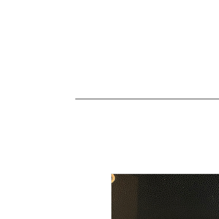
Connectez-vous
ACCUEIL
HORAIRES
L'école
Vidéos
P