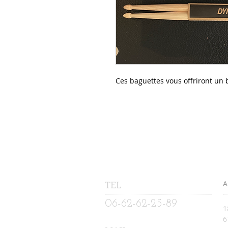
Ces baguettes vous offriront un 
TEL
A
06-62-62-25-89
1
​