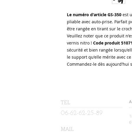
Le numéro d'article GS-350
est 
pliable avec auto-prise. Parfait p
être rangée en tirant sur le croc
Veuillez noter que ce produit n'e
vernis nitro !
Code produit 5107
sécurité et bien rangée lorsqu'ell
le support qu'elle mérite avec ce
Commandez-le dès aujourd'hui su
TEL
A
06-62-62-25-89
1
​
MAIL