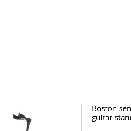
HOTOS
Formules et Prix
Carte cadeau
AVIS & FAQ
Réserver un 
Boston sem
guitar stan