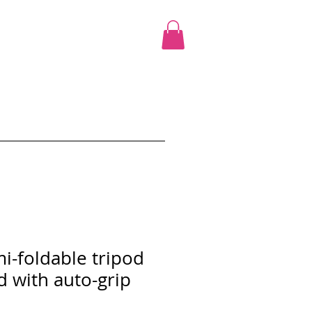
cours
Ciao Promo
Shop
More
i-foldable tripod
d with auto-grip