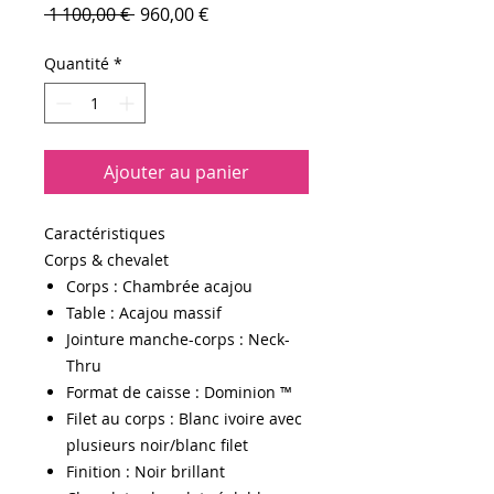
Prix
Prix
 1 100,00 € 
960,00 €
original
promotionnel
Quantité
*
Ajouter au panier
Caractéristiques
Corps & chevalet
Corps : Chambrée acajou
Table : Acajou massif
Jointure manche-corps : Neck-
Thru
Format de caisse : Dominion ™
Filet au corps : Blanc ivoire avec
plusieurs noir/blanc filet
Finition : Noir brillant