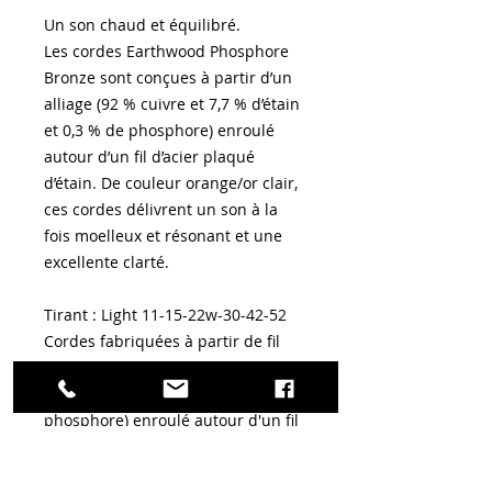
Un son chaud et équilibré.
Les cordes Earthwood Phosphore
Bronze sont conçues à partir d’un
alliage (92 % cuivre et 7,7 % d’étain
et 0,3 % de phosphore) enroulé
autour d’un fil d’acier plaqué
d’étain. De couleur orange/or clair,
ces cordes délivrent un son à la
fois moelleux et résonant et une
excellente clarté.
Tirant : Light 11-15-22w-30-42-52
Cordes fabriquées à partir de fil
d'alliage phosphore bronze (92% de
cuivre et 7,7% d'étain, 0,3% de
phosphore) enroulé autour d'un fil
d'acier hexagonal plaqué d'étain,
ces cordes, de couleur orange/or,