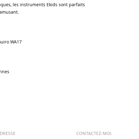
ques, les instruments Ekids sont parfaits
s'amusant.
Guiro WA17
nnes
DRESSE
CONTACTEZ-MOI