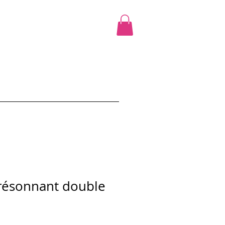
cours
Ciao Promo
Shop
More
résonnant double