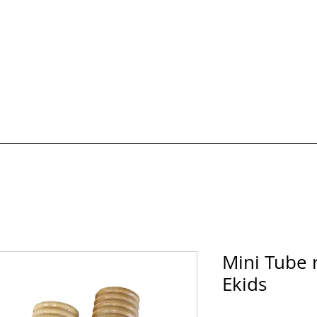
HOTOS
Formules et Prix
Carte cadeau
AVIS & FAQ
Réserver un 
Mini Tube 
Ekids