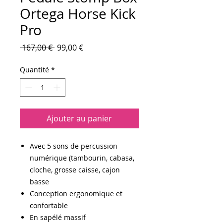
Ortega Horse Kick
Pro
Prix
Prix
 167,00 € 
99,00 €
original
promotionnel
Quantité
*
Ajouter au panier
Avec 5 sons de percussion
numérique (tambourin, cabasa,
cloche, grosse caisse, cajon
basse
Conception ergonomique et
confortable
En sapélé massif