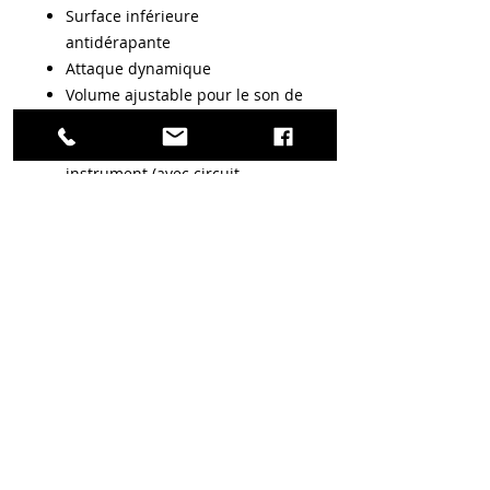
Surface inférieure
antidérapante
Attaque dynamique
Volume ajustable pour le son de
percussion
Entrée jack 6,3 mm pour
instrument (avec circuit
parallèle discret)
Sortie jack 6,3 mm
Fonctionne avec une pile 9V ou
alimentation secteur (les 2
inclus)
18, Grand'Rue
​67700 SAVERNE
......................................................................