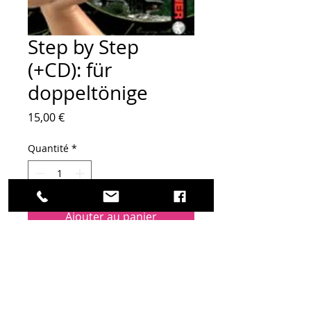
Step by Step
(+CD): für
doppeltönige
Prix
15,00 €
Quantité
*
Ajouter au panier
18, Grand'Rue
​67700 SAVERNE