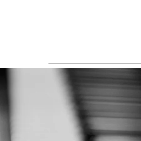
Connectez-vous
ACCUEIL
HORAIRES
L'école
Vidéos
P