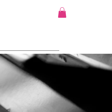
cours
Ciao Promo
Shop
More