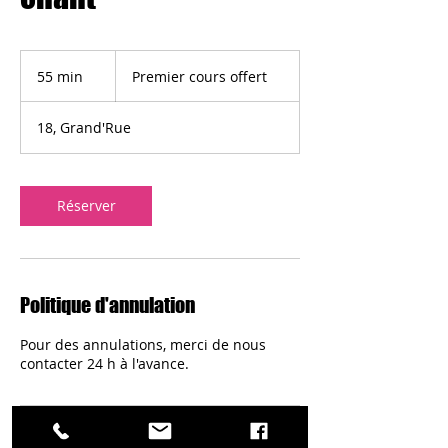
Premier
cours
55 min
5
Premier cours offert
offert
5
m
18, Grand'Rue
i
n
Réserver
Politique d'annulation
Pour des annulations, merci de nous
contacter 24 h à l'avance.